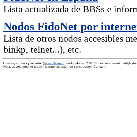
Lista actualizada de BBSs e infor
Nodos FidoNet por interne
Lista de otros nodos accesibles m
binkp, telnet...), etc.
Admin/sysop de
cyberiada
:
Carlos Navarro
: nodo fidonet: 2:346/3 : e-mail internet: cnb@cybe
(Nota: absolutamente todas mis páginas están en construcción. Conste.)