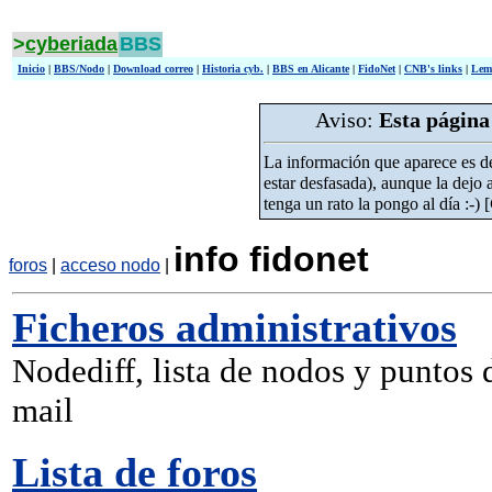
>
cyberiada
BBS
Inicio
|
BBS/Nodo
|
Download correo
|
Historia cyb.
|
BBS en Alicante
|
FidoNet
|
CNB's links
|
Lem
Aviso:
Esta página 
La información que aparece es de
estar desfasada), aunque la dejo
tenga un rato la pongo al día :-) [
info fidonet
foros
|
acceso nodo
|
Ficheros administrativos
Nodediff, lista de nodos y puntos 
mail
Lista de foros